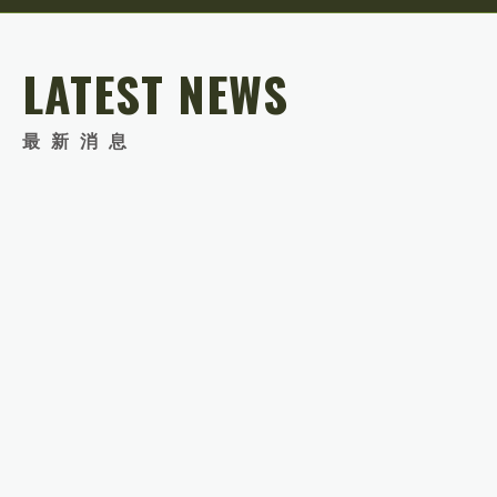
LATEST NEWS
最新消息
科學城物流南科總公司於103年7月18日通過財政部
關務署審核取得報關業/倉儲業/公路運輸業之AEO
安全認證優質企業之重新認證
2014．07．18
SHARE
科學城物流南科總公司於103年7月18日通過財政部關務署審核取
得報關業/倉儲業/公路運輸業之AEO安全認證優質企業之重新認證